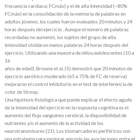
frecuencia cardiaca; FCmáx) y el de alta intensidad (~80%
FCmáx) en la consolidación de la memoria de palabras en
adultos jóvenes, los cuales fueron evaluados 20 minutos y 24
horas después del ejercicio . Aunque el número de palabras
recordadas no aumentó, los sujetos del grupo de alta
intensidad olvidaron menos palabras 24 horas después del
ejercicio. Utilizando una muestra de niños/adolescentes (10 a
16
años de edad), Browne et al. (5) demostró que 20 minutos de
ejercicio aeróbico moderado (65 a 75% de FC de reserva)
mejoraron el control inhibitorio en el test de interferencia de
color de Stroop.
Una hipótesis fisiológica que puede explicar el efecto agudo
de la intensidad del ejercicio en la respuesta cognitiva es el
aumento
del
flujo
sanguíneo
cerebral,
la
disponibilidad
de
nutrientes
y/o
el
aumento
de
la
actividad
de
los
neurotransmisores (21). Los biomarcadores periféricos son
una estrategia para explorar aún más las asociaciones entre el